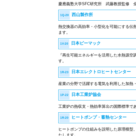
慶應義塾大学SFC研究所 武藤教授監修 
西山製作所
1Q-20
熱交換器の高効率・小型化を可能にする伝
ます。
日本ピーマック
1V-20
『再生可能エネルギーを活用した水熱源空
す。
日本エレクトロヒートセンター
1R-23
産業の分野で活躍する電気を利用した加熱
日本工業炉協会
1P-22
工業炉の熱収支・熱効率算出の国際標準であるI
ヒートポンプ・蓄熱センター
1R-20
ヒートポンプの仕組みを説明した原理模型
たします。