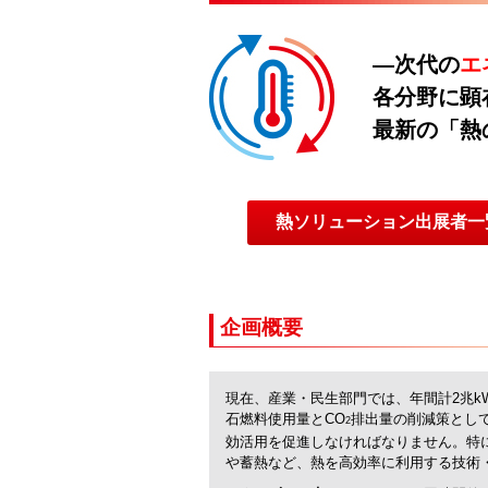
―次代の
エ
各分野に顕
最新の「熱
熱ソリューション出展者一
企画概要
現在、産業・民生部門では、年間計2兆k
石燃料使用量とCO
排出量の削減策とし
2
効活用を促進しなければなりません。特
や蓄熱など、熱を高効率に利用する技術