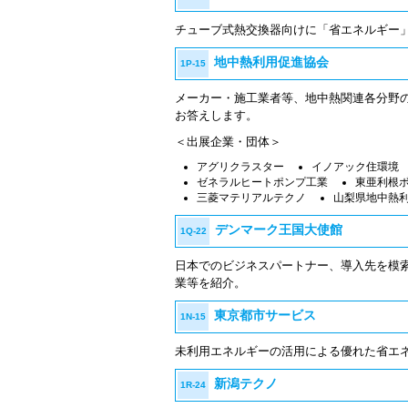
チューブ式熱交換器向けに「省エネルギー
地中熱利用促進協会
1P-15
メーカー・施工業者等、地中熱関連各分野
お答えします。
＜出展企業・団体＞
アグリクラスター
イノアック住環境
ゼネラルヒートポンプ工業
東亜利根
三菱マテリアルテクノ
山梨県地中熱
デンマーク王国大使館
1Q-22
日本でのビジネスパートナー、導入先を模
業等を紹介。
東京都市サービス
1N-15
未利用エネルギーの活用による優れた省エ
新潟テクノ
1R-24