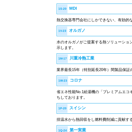
MDI
1S-20
熱交換器専門会社にしかできない、有効的
オルガノ
1V-23
水のオルガノがご提案する熱ソリューショ
示します。
川重冷熱工業
1M-17
業界最長15年（特別延長20年）間製品保証の
コロナ
1W-23
省エネ性能No.1給湯機の「プレミアムエ
ちしております。
スイシン
1P-20
排温水から熱回収をし燃料費削減に貢献する
第一実業
1Q-24