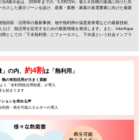
4展示会は、2030年までの「5,030万kl」省エネ目標の達成に向けた共
ーカスした展示ゾーンを設け、産業・業務・家庭の各需要家に向けた最新
廃熱回収・活用等の最新事例、地中熱利用や温度差発電などの最新技術、
げ、熱活用を拡充するための最新情報を発信します。また、InterAqua
利用としての「下水熱利用」にフォーカスし、下水道という社会インフラ
約4割
量」の内、
は「熱利用」
、熱の有効活用が大きく貢献
年より「未利用熱活用制度」が導入
進も始まります
ーションを求める声
未利用・再生可能エネルギーの導入