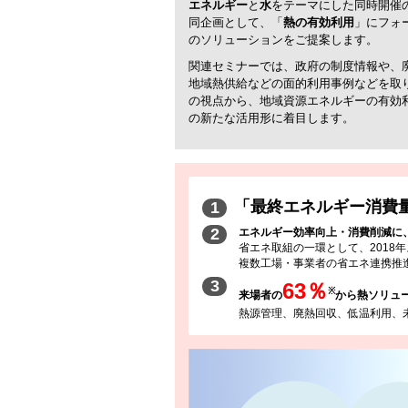
エネルギー
と
水
をテーマにした同時開催の当
同企画として、「
熱の有効利用
」にフォ
のソリューションをご提案します。
関連セミナーでは、政府の制度情報や、
地域熱供給などの面的利用事例などを取り上
の視点から、地域資源エネルギーの有効
の新たな活用形に着目します。
「最終エネルギー消費
1
2
エネルギー効率向上・消費削減に
省エネ取組の一環として、2018
複数工場・事業者の省エネ連携推
3
63％
※
来場者の
から熱ソリュ
熱源管理、廃熱回収、低温利用、