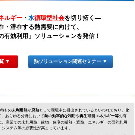
ネルギー
・
水
循環型社会
を切り拓く―
在・潜在する熱需要に向けて、
の有効利用」ソリューションを発信！
覧 ▼
熱ソリューション関連セミナー ▼
Whもの
未利用熱
が
廃熱
として環境中に排出されているといわれており、化
て、あらゆる分野において
熱
の
効率的な利用
や
再生可能エネルギー等
の有
に、産業での未利用熱、建物・住宅の断熱・遮熱、エネルギーの面的利用
・システム等の必要性が高まっています。