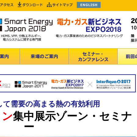
して需要の⾼まる熱の有効利用
ョン
集中展示ゾーン・セミナ
ー