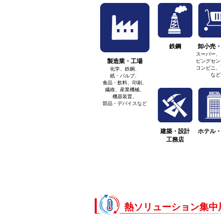
鉄鋼
卸小売
スーパー、
製造業・工場
ピングセン
コンビニ、
化学、鉄鋼、
など
紙・パルプ、
食品・飲料、印刷、
繊維、産業機械、
機器装置、
部品・デバイスなど
建築・設計
ホテル
工務店
熱ソリューション集中