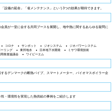
」「設備の延命」「省メンテナンス」という3つの効果が期待できます。
の会員が一堂に会する共同ブースを展開し、地中熱に関するあらゆる疑問に
コロナ
サンポット
ジオシステム
ジオパワーシステム
ボーリング
東邦地水
日本地下水開発
ミサワ環境技術
利用推進協議会
ワイビーエム
索するデンマークの断熱パイプ、スマートメーター、バイオマスボイラー企
ネ性・環境性を実現した熱供給の事例をご紹介します