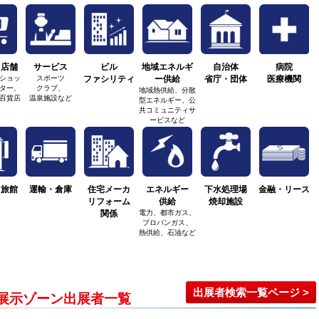
・店舗
サービス
ビル
地域エネルギ
自治体
病院
ショッ
スポーツ
ファシリティ
ー供給
省庁・団体
医療機関
ター、
クラブ、
地域熱供給、分散
百貨店
温泉施設など
型エネルギー、公
共コミュニティサ
ービスなど
・旅館
運輸・倉庫
住宅メーカ
エネルギー
下水処理場
金融・リース
リフォーム
供給
焼却施設
関係
電力、都市ガス、
プロパンガス、
熱供給、石油など
出展者検索一覧ページ >
展示ゾーン出展者一覧